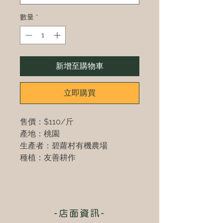
數量
*
新增至購物車
立即購買
售價：$110/斤
產地：桃園
生產者：碧蘿村有機農場
種植：友善耕作
-店面資訊-