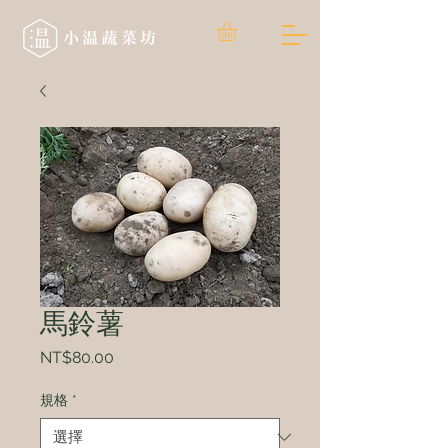
馬鈴薯
價
NT$80.00
格
規格
*